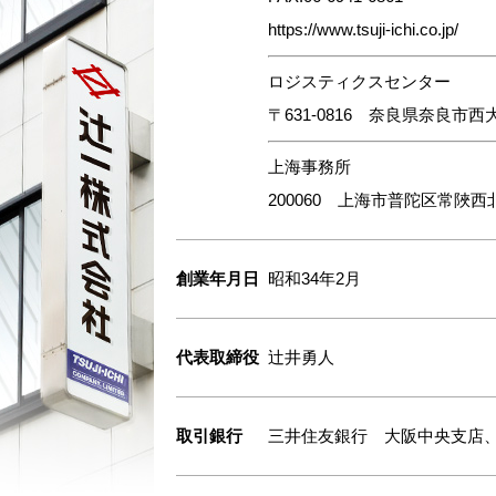
https://www.tsuji-ichi.co.jp/
ロジスティクスセンター
〒631-0816 奈良県奈良市西
上海事務所
200060 上海市普陀区常陜西北
創業年月日
昭和34年2月
代表取締役
辻井勇人
取引銀行
三井住友銀行 大阪中央支店、